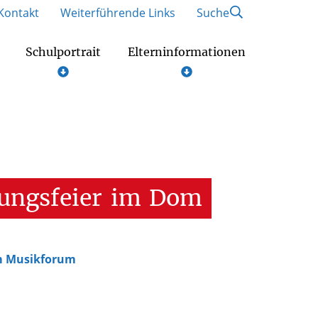
Kontakt
Weiterführende Links
Suche
Schulportrait
Elterninformationen
ungsfeier
im
Dom
im Musikforum