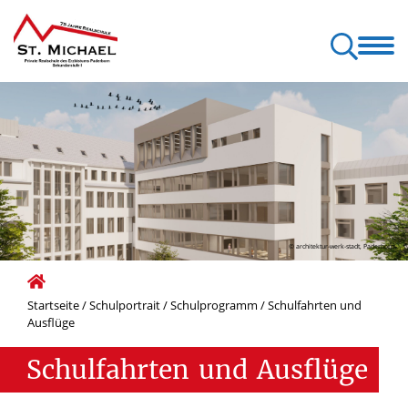
sere Schule
Unterricht
Schulportrait
Elterninformationen
© architektur-werk-stadt, Paderborn
Startseite
/
Schulportrait
/
Schulprogramm
/
Schulfahrten und
Ausflüge
Schulfahrten
und
Ausflüge