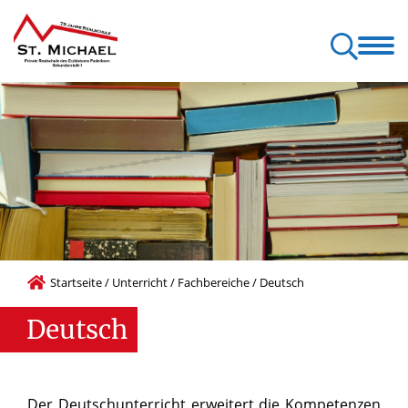
sere Schule
Unterricht
Schulportrait
Elterninformationen
Startseite
/
Unterricht
/
Fachbereiche
/
Deutsch
Deutsch
Der Deutschunterricht erweitert die Kompetenzen